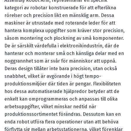
Assembly Robot Arm, representerar en specifik
kategori av robotar konstruerade för att efterlikna
rörelser och precision likt en mänsklig arm. Dessa
maskiner är utrustade med roterande leder för att
hantera komplexa uppgifter som kräver stor precision,
såsom montering och plockning av små komponenter.
De är särskilt värdefulla i elektronikindustrin, där de
hanterar och monterar små och känsliga delar med en
noggrannhet som är svår för människor att uppnå.
Deras design tillåter inte bara precision, utan också
snabbhet, vilket är avgörande i högt tempo-
produktionsmiljöer där tiden är pengar. Flexibiliteten
hos dessa automatiserade hjälpredor betyder att de
enkelt kan omprogrammeras och anpassas till olika
arbetsuppgifter, vilket minskar nedtid när
produktionssortimentet förändras. Dessutom kan en
enda robot utföra flera operationer utan att behöva
förflytta sig mellan arbetsstationerna, vilket förenklar