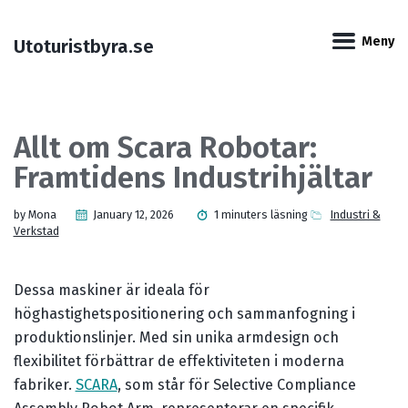
Hoppa
Gå
Gå
Gå
till
till
till
över
Meny
Utoturistbyra.se
primär
innehåll
sidfot
länkar
navigering
Allt om Scara Robotar:
Kategorier
Framtidens Industrihjältar
by Mona
January 12, 2026
1 minuters läsning
Industri &
Verkstad
Dessa maskiner är ideala för
höghastighetspositionering och sammanfogning i
produktionslinjer. Med sin unika armdesign och
flexibilitet förbättrar de effektiviteten i moderna
fabriker.
SCARA
, som står för Selective Compliance